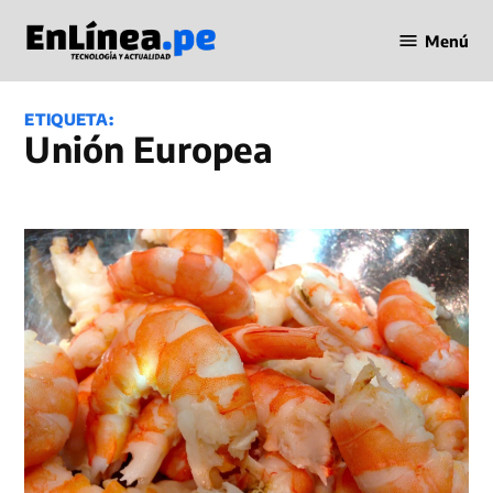
Saltar
Menú
al
Periodismo
contenido
en Línea
ETIQUETA:
Unión Europea