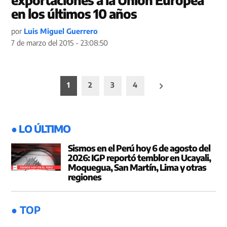
exportaciones a la Unión Europea
en los últimos 10 años
por
Luis Miguel Guerrero
7 de marzo del 2015 - 23:08:50
Paginación
1
2
3
4
de
entradas
● LO ÚLTIMO
Sismos en el Perú hoy 6 de agosto del
2026: IGP reportó temblor en Ucayali,
Moquegua, San Martín, Lima y otras
regiones
● TOP