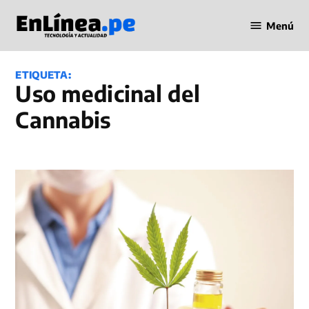
Saltar
Menú
al
Periodismo
contenido
en Línea
ETIQUETA:
uso medicinal del
Cannabis