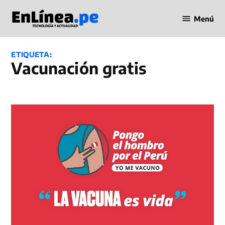
Saltar
Menú
al
Periodismo
contenido
en Línea
ETIQUETA:
vacunación gratis