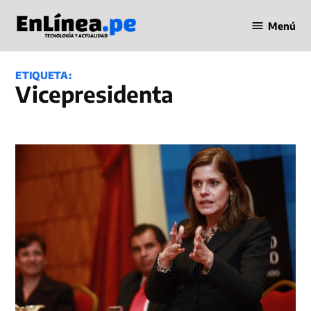
Saltar
Menú
al
Periodismo
contenido
en Línea
ETIQUETA:
vicepresidenta