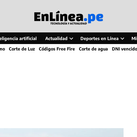
ligencia artificial
Actualidad
Deportes en Línea
Mi
Open
Open
smo
Corte de Luz
Códigos Free Fire
Corte de agua
DNI vencid
dropdown
dropdo
menu
menu