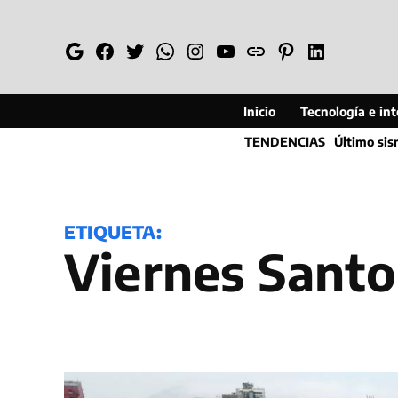
Saltar
al
Google
Facebook
Twitter
Whatsapp
Instagram
YouTube
Web
Pinterest
Linkedin
contenido
Inicio
Tecnología e inte
TENDENCIAS
Último si
ETIQUETA:
Viernes Santo