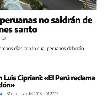
peruanas no saldrán de
rnes santo
1:47
e ambos días con lo cual peruanos deberán
 Luis Cipriani: «El Perú reclama
rdón»
ea
31 de marzo del 2018 - 01:27:15