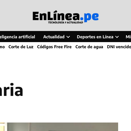
ligencia artificial
Actualidad
Deportes en Línea
Mi
Open
Open
smo
Corte de Luz
Códigos Free Fire
Corte de agua
DNI vencid
dropdown
dropdo
menu
menu
aria