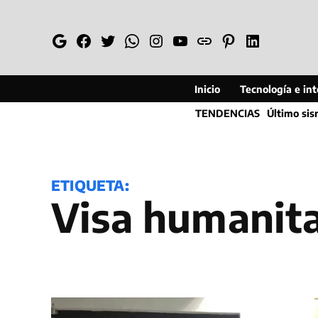
Saltar
al
Google
Facebook
Twitter
Whatsapp
Instagram
YouTube
Web
Pinterest
Linkedin
contenido
Inicio
Tecnología e inte
TENDENCIAS
Último si
ETIQUETA:
visa humanit