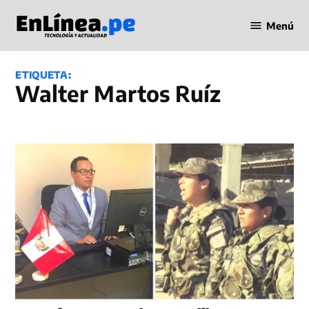
Saltar
Menú
al
Periodismo
contenido
en Línea
ETIQUETA:
Walter Martos Ruíz