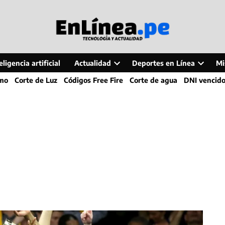
ligencia artificial
Actualidad
Deportes en Línea
Mi
Open
Open
smo
Corte de Luz
Códigos Free Fire
Corte de agua
DNI vencid
dropdown
dropdo
menu
menu