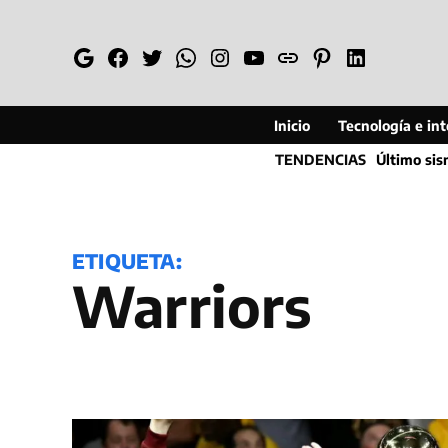
Saltar
al
Google
Facebook
Twitter
Whatsapp
Instagram
YouTube
Web
Pinterest
Linkedin
contenido
Inicio
Tecnología e inte
TENDENCIAS
Último si
ETIQUETA:
Warriors