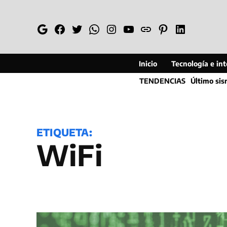
Saltar
al
Google
Facebook
Twitter
Whatsapp
Instagram
YouTube
Web
Pinterest
Linkedin
contenido
Inicio
Tecnología e inte
TENDENCIAS
Último si
ETIQUETA:
WiFi