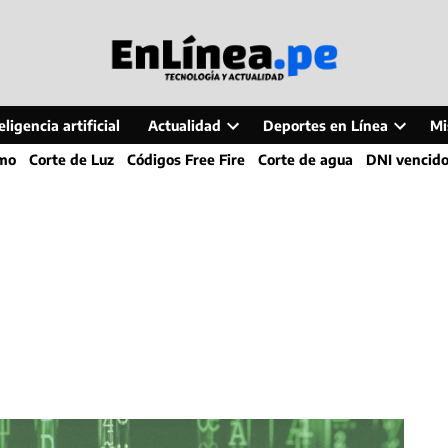
ligencia artificial
Actualidad
Deportes en Línea
Mi
Open
Open
smo
Corte de Luz
Códigos Free Fire
Corte de agua
DNI vencid
dropdown
dropdo
menu
menu