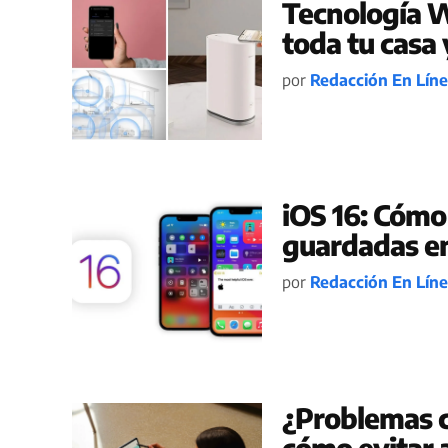
Tecnología Wi
toda tu casa 
por
Redacción En Lín
iOS 16: Cómo
guardadas en
por
Redacción En Lín
¿Problemas c
cómo evitar a