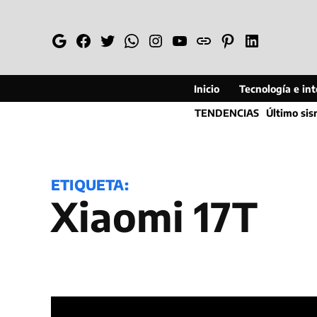
Saltar
al
Google
Facebook
Twitter
Whatsapp
Instagram
YouTube
Web
Pinterest
Linkedin
contenido
Inicio
Tecnología e inte
TENDENCIAS
Último si
ETIQUETA:
Xiaomi 17T