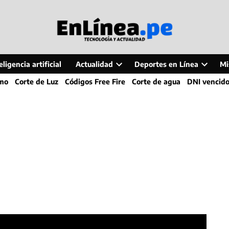
ligencia artificial
Actualidad
Deportes en Línea
Mi
Open
Open
smo
Corte de Luz
Códigos Free Fire
Corte de agua
DNI vencid
dropdown
dropdo
menu
menu