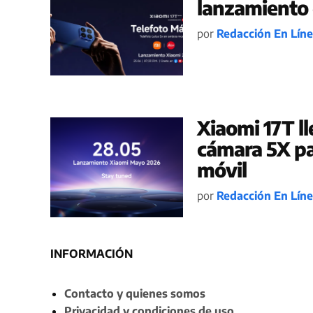
lanzamiento 
por
Redacción En Lín
Xiaomi 17T l
cámara 5X pa
móvil
por
Redacción En Lín
INFORMACIÓN
Contacto y quienes somos
Privacidad y condiciones de uso