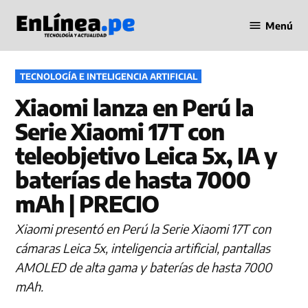
Saltar
Menú
al
Periodismo
contenido
en Línea
PUBLICADO
TECNOLOGÍA E INTELIGENCIA ARTIFICIAL
EN
Xiaomi lanza en Perú la
Serie Xiaomi 17T con
teleobjetivo Leica 5x, IA y
baterías de hasta 7000
mAh | PRECIO
Xiaomi presentó en Perú la Serie Xiaomi 17T con
cámaras Leica 5x, inteligencia artificial, pantallas
AMOLED de alta gama y baterías de hasta 7000
mAh.