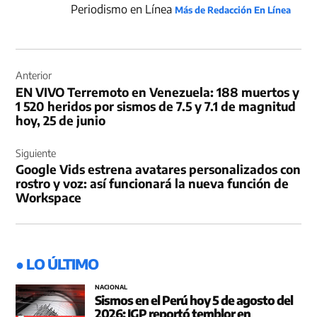
Periodismo en Línea
Más de Redacción En Línea
Navegación
de
Anterior
EN VIVO Terremoto en Venezuela: 188 muertos y
entradas
1 520 heridos por sismos de 7.5 y 7.1 de magnitud
hoy, 25 de junio
Siguiente
Google Vids estrena avatares personalizados con
rostro y voz: así funcionará la nueva función de
Workspace
● LO ÚLTIMO
NACIONAL
Sismos en el Perú hoy 5 de agosto del
2026: IGP reportó temblor en