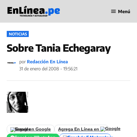
Saltar
Menú
al
Periodismo
contenido
en Línea
PUBLICADO
NOTICIAS
EN
Sobre Tania Echegaray
por
Redacción En Línea
31 de enero del 2008 - 19:56:21
Seguir en Google
Agrega En Línea en