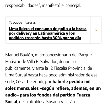
responsabilidades”, manifestó el concejal.
Te puede interesar:
Lima lidera el consumo de pollo a la brasa
›
por delivery en Latinoamérica y los
pedidos crecerán hasta 30% por su día
Manuel Baylón, microconcesionario del Parque
Huáscar de Villa El Salvador, denunció
públicamente, y ante la 12 Fiscalía Provincial de
Lima
Sur, al hasta hace poco administrador de esa
sede, César Lerzundi, por
haberle pedido mil
soles mensuales –según refiere, además, en un
audio– para los fondos del partido Fuerza
Social
, de la alcaldesa Susana Villarán.