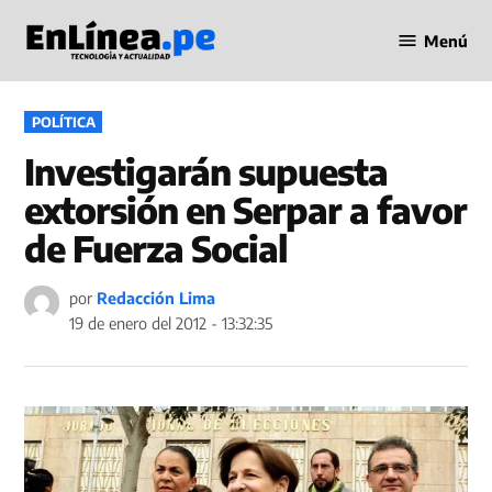
Saltar
Menú
al
Periodismo
contenido
en Línea
PUBLICADO
POLÍTICA
EN
Investigarán supuesta
extorsión en Serpar a favor
de Fuerza Social
por
Redacción Lima
19 de enero del 2012 - 13:32:35