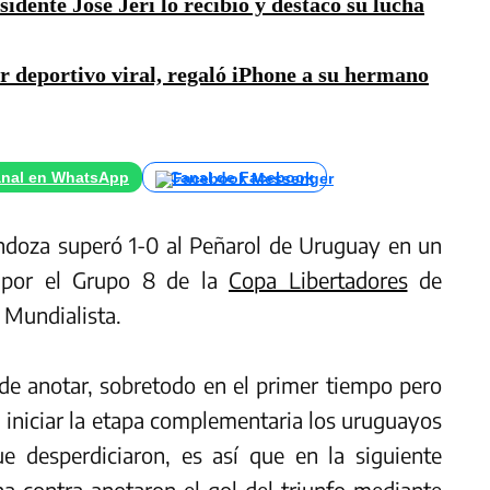
idente José Jerí lo recibió y destacó su lucha
r deportivo viral, regaló iPhone a su hermano
nal en WhatsApp
Canal de Facebook
doza superó 1-0 al Peñarol de Uruguay en un
o por el Grupo 8 de la
Copa Libertadores
de
 Mundialista.
de anotar, sobretodo en el primer tiempo pero
l iniciar la etapa complementaria los uruguayos
e desperdiciaron, es así que en la siguiente
na contra anotaron el gol del triunfo mediante