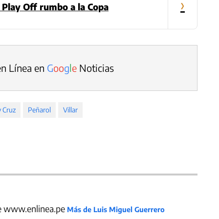
›
s Play Off rumbo a la Copa
en Línea en
G
o
o
g
l
e
Noticias
 Cruz
Peñarol
Villar
de www.enlinea.pe
Más de Luis Miguel Guerrero