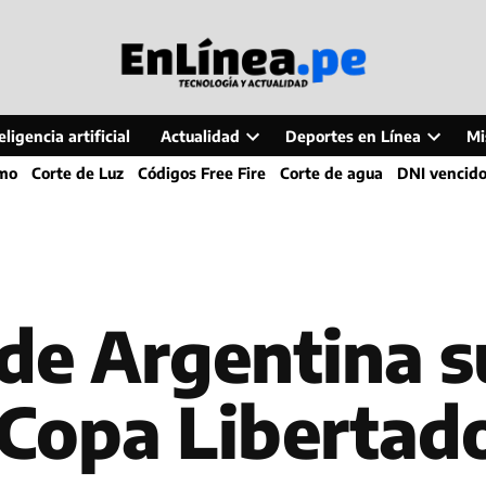
ligencia artificial
Actualidad
Deportes en Línea
Mi
Open
Open
smo
Corte de Luz
Códigos Free Fire
Corte de agua
DNI vencid
dropdown
dropdo
menu
menu
de Argentina s
 Copa Libertad