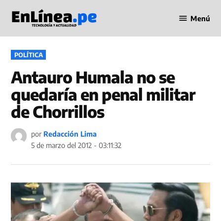
Saltar
Menú
al
Periodismo
contenido
en Línea
PUBLICADO
POLÍTICA
EN
Antauro Humala no se
quedaría en penal militar
de Chorrillos
por
Redacción Lima
5 de marzo del 2012 - 03:11:32