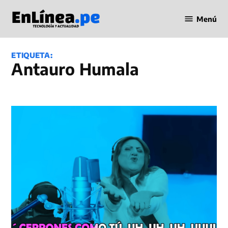
Saltar
Menú
al
Periodismo
contenido
en Línea
ETIQUETA:
Antauro Humala