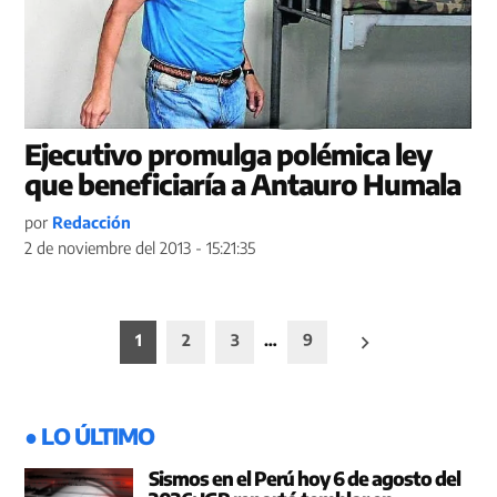
Ejecutivo promulga polémica ley
que beneficiaría a Antauro Humala
por
Redacción
2 de noviembre del 2013 - 15:21:35
Paginación
1
2
3
…
9
de
entradas
● LO ÚLTIMO
Sismos en el Perú hoy 6 de agosto del