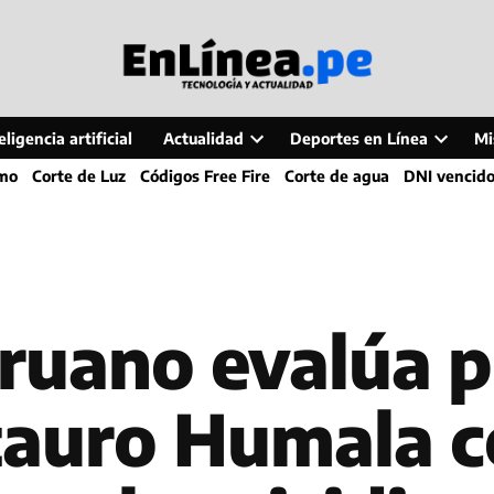
ligencia artificial
Actualidad
Deportes en Línea
Mi
Open
Open
smo
Corte de Luz
Códigos Free Fire
Corte de agua
DNI vencid
dropdown
dropdo
menu
menu
ruano evalúa p
ntauro Humala