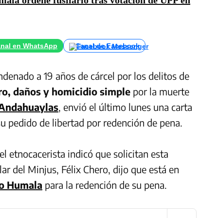
ala ordene fusilarlo tras votación de UPP en
nal en WhatsApp
Canal de Facebook
ndenado a 19 años de cárcel por los delitos de
ro, daños y homicidio simple
por la muerte
e Andahuaylas
, envió el último lunes una carta
 su pedido de libertad por redención de pena.
l etnocacerista indicó que solicitan esta
lar del Minjus, Félix Chero, dijo que está en
o Humala
para la redención de su pena.