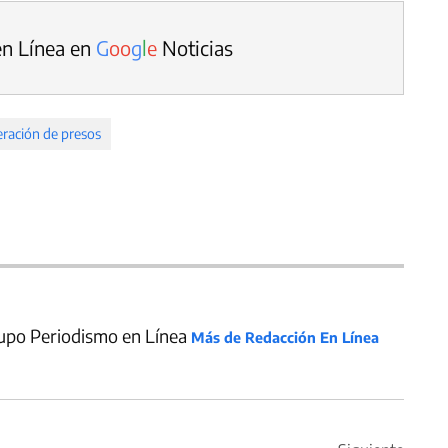
en Línea en
G
o
o
g
l
e
Noticias
eración de presos
upo Periodismo en Línea
Más de Redacción En Línea