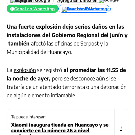
Seguir en Google
Agrega En Línea en
Canal en WhatsApp
Canal de Facebook
Una fuerte
explosión
dejo serios daños en las
instalaciones del Gobierno Regional del Junín y
también
afectó las oficinas de Serpost y la
Municipalidad de Huancayo.
La
explosión
se registró
al promediar las 11.55 de
la noche de ayer,
pero se desconoce aún si se
trataría de un atentado terrorista o una detonación
de algún elemento inflamable.
Te puede interesar:
Xiaomi inaugura tienda en Huancayo y se
›
convierte en la número 26 a nivel