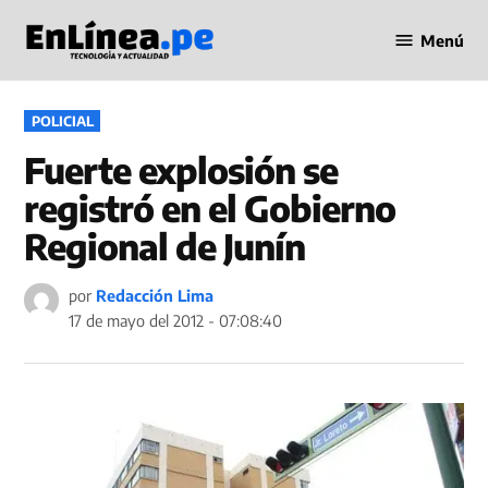
Saltar
Menú
al
Periodismo
contenido
en Línea
PUBLICADO
POLICIAL
EN
Fuerte explosión se
registró en el Gobierno
Regional de Junín
por
Redacción Lima
17 de mayo del 2012 - 07:08:40