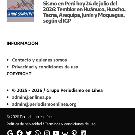
Sismo en Perú hoy 24 de julio del
2026: Temblor en Huánuco, Huacho,
Tacna, Arequipa, Junín y Moquegua,
según el IGP
INFORMACIÓN
Contacto y quienes somos
Privacidad y condiciones de uso
COPYRIGHT
© 2025 - 2026 / Grupo Periodismo en Línea
admin@enlinea.pe
admin@periodismoenlinea.org
© 2026 Periodismo en Línea
Política de privacidad / Términos y condiciones de uso
Google
Facebook
Twitter
Whatsapp
Instagram
YouTube
Web
Pinterest
Linkedin