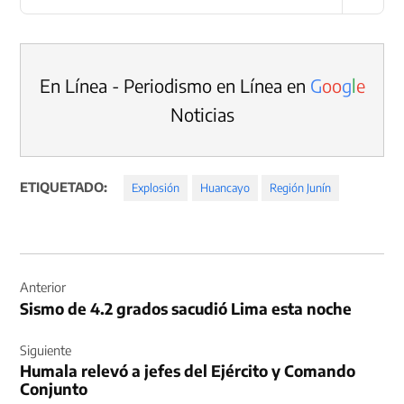
En Línea - Periodismo en Línea en
G
o
o
g
l
e
Noticias
ETIQUETADO:
Explosión
Huancayo
Región Junín
Navegación
de
Anterior
Sismo de 4.2 grados sacudió Lima esta noche
entradas
Siguiente
Humala relevó a jefes del Ejército y Comando
Conjunto