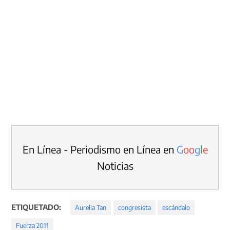
En Línea - Periodismo en Línea en
G
o
o
g
l
e
Noticias
ETIQUETADO:
Aurelia Tan
congresista
escándalo
Fuerza 2011