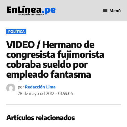
Saltar
Menú
al
Periodismo
contenido
en Línea
PUBLICADO
POLÍTICA
EN
VIDEO / Hermano de
congresista fujimorista
cobraba sueldo por
empleado fantasma
por
Redacción Lima
28 de mayo del 2012 - 01:59:04
Artículos relacionados