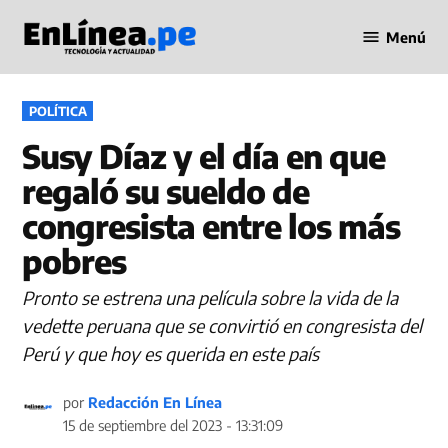
Saltar
Menú
al
Periodismo
contenido
en Línea
PUBLICADO
POLÍTICA
EN
Susy Díaz y el día en que
regaló su sueldo de
congresista entre los más
pobres
Pronto se estrena una película sobre la vida de la
vedette peruana que se convirtió en congresista del
Perú y que hoy es querida en este país
por
Redacción En Línea
15 de septiembre del 2023 - 13:31:09