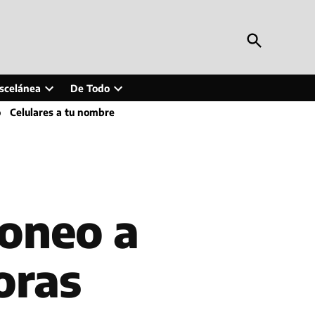
Open
Periodismo en Línea
Search
Inteligencia artificial, tecnología, tendencias,
actualidad y más
scelánea
De Todo
Open
Open
o
Celulares a tu nombre
wn
dropdown
dropdown
menu
menu
poneo a
oras