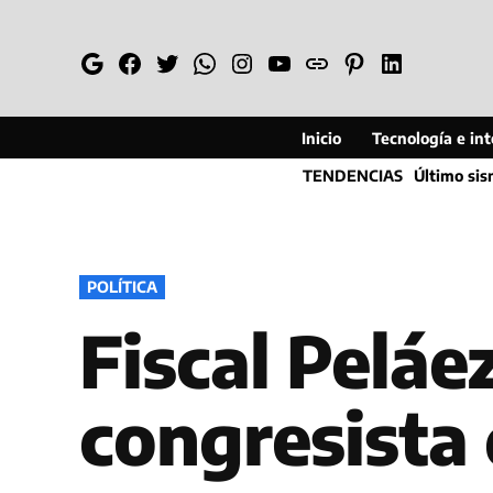
Saltar
al
Google
Facebook
Twitter
Whatsapp
Instagram
YouTube
Web
Pinterest
Linkedin
contenido
Inicio
Tecnología e inte
TENDENCIAS
Último si
PUBLICADO
POLÍTICA
EN
Fiscal Peláe
congresista 