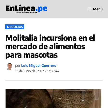
Saltar
Menú
al
Periodismo
contenido
en Línea
PUBLICADO
NEGOCIOS
EN
Molitalia incursiona en el
mercado de alimentos
para mascotas
por
Luis Miguel Guerrero
12 de junio del 2012 - 17:35:44