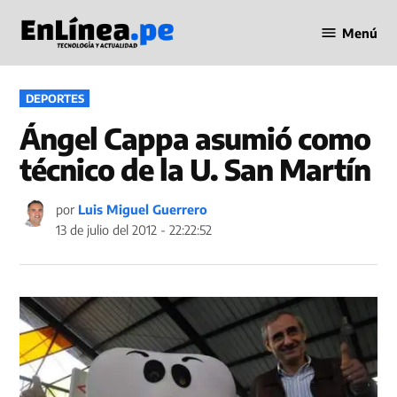
Saltar
Menú
al
Periodismo
contenido
en Línea
PUBLICADO
DEPORTES
EN
Ángel Cappa asumió como
técnico de la U. San Martín
por
Luis Miguel Guerrero
13 de julio del 2012 - 22:22:52