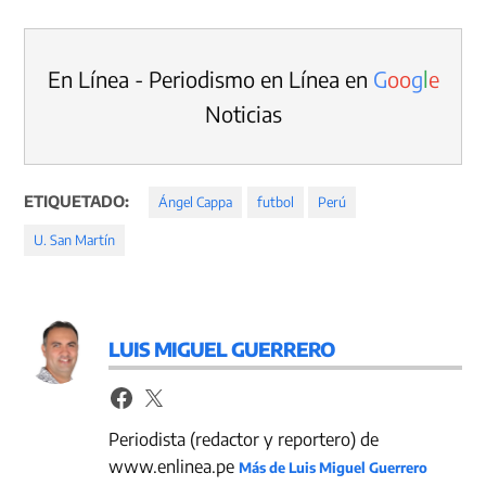
En Línea - Periodismo en Línea en
G
o
o
g
l
e
Noticias
ETIQUETADO:
Ángel Cappa
futbol
Perú
U. San Martín
LUIS MIGUEL GUERRERO
Periodista (redactor y reportero) de
www.enlinea.pe
Más de Luis Miguel Guerrero