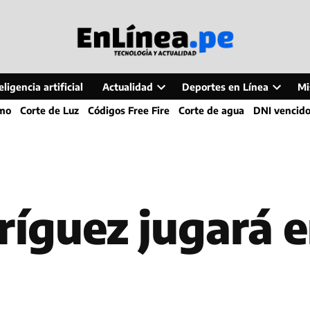
ligencia artificial
Actualidad
Deportes en Línea
Mi
Open
Open
smo
Corte de Luz
Códigos Free Fire
Corte de agua
DNI vencid
dropdown
dropdo
menu
menu
íguez jugará e