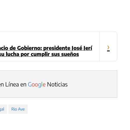
›
cio de Gobierno: presidente José Jerí
 su lucha por cumplir sus sueños
en Línea en
G
o
o
g
l
e
Noticias
gal
Rio Ave