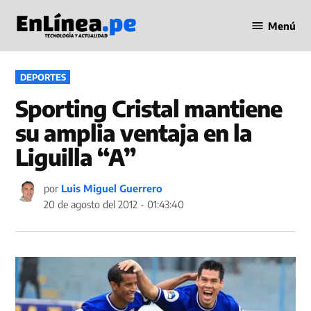
Saltar
Menú
al
Periodismo
contenido
en Línea
PUBLICADO
DEPORTES
EN
Sporting Cristal mantiene
su amplia ventaja en la
Liguilla “A”
por
Luis Miguel Guerrero
20 de agosto del 2012 - 01:43:40