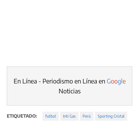
En Línea - Periodismo en Línea en
G
o
o
g
l
e
Noticias
ETIQUETADO:
futbol
Inti Gas
Perú
Sporting Cristal