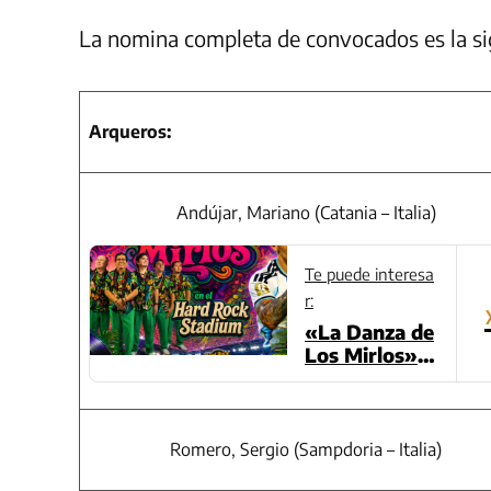
La nomina completa de convocados es la si
Arqueros:
Andújar, Mariano (Catania – Italia)
Te puede interesa
r:
«La Danza de
Los Mirlos» s
onó tras el se
gundo gol de
Argentina ant
e Cabo Verde
Romero, Sergio (Sampdoria – Italia)
en el Mundial