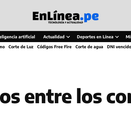
ligencia artificial
Actualidad
Deportes en Línea
Mi
Open
Open
smo
Corte de Luz
Códigos Free Fire
Corte de agua
DNI vencid
dropdown
dropdo
menu
menu
os entre los c