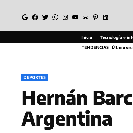
Saltar
al
Google
Facebook
Twitter
Whatsapp
Instagram
YouTube
Web
Pinterest
Linkedin
contenido
Inicio
Tecnología e inte
TENDENCIAS
Último si
PUBLICADO
DEPORTES
EN
Hernán Barc
Argentina