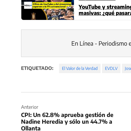
YouTube y streaming
masivas: ¿qué pasará
En Línea - Periodismo 
ETIQUETADO:
El Valor de la Verdad
EVDLV
Jos
Navegación
de
Anterior
CPI: Un 62.8% aprueba gestión de
entradas
Nadine Heredia y sólo un 44.7% a
Ollanta