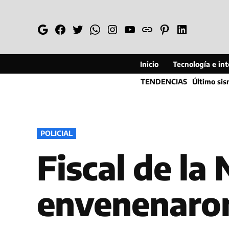
Saltar
al
Google
Facebook
Twitter
Whatsapp
Instagram
YouTube
Web
Pinterest
Linkedin
contenido
Inicio
Tecnología e inte
TENDENCIAS
Último si
PUBLICADO
POLICIAL
EN
Fiscal de la
envenenaron