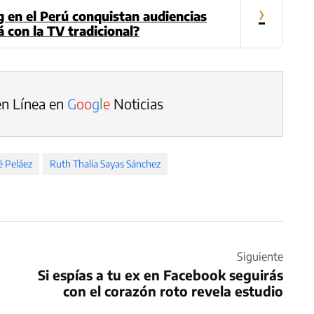
›
 en el Perú conquistan audiencias
 con la TV tradicional?
en Línea en
G
o
o
g
l
e
Noticias
é Peláez
Ruth Thalía Sayas Sánchez
Siguiente
Si espías a tu ex en Facebook seguirás
con el corazón roto revela estudio