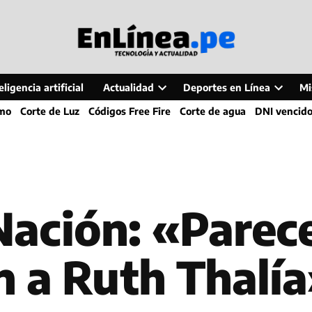
ligencia artificial
Actualidad
Deportes en Línea
Mi
Open
Open
smo
Corte de Luz
Códigos Free Fire
Corte de agua
DNI vencid
dropdown
dropdo
menu
menu
 Nación: «Parec
 a Ruth Thalí