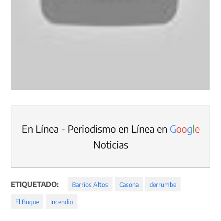
En Línea - Periodismo en Línea en
G
o
o
g
l
e
Noticias
ETIQUETADO:
Barrios Altos
Casona
derrumbe
El Buque
Incendio