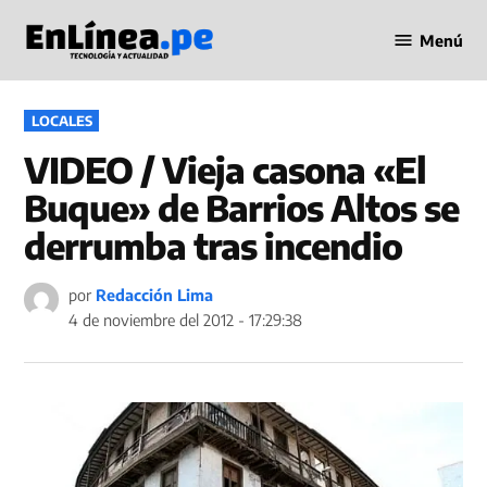
Saltar
Menú
al
Periodismo
contenido
en Línea
PUBLICADO
LOCALES
EN
VIDEO / Vieja casona «El
Buque» de Barrios Altos se
derrumba tras incendio
por
Redacción Lima
4 de noviembre del 2012 - 17:29:38