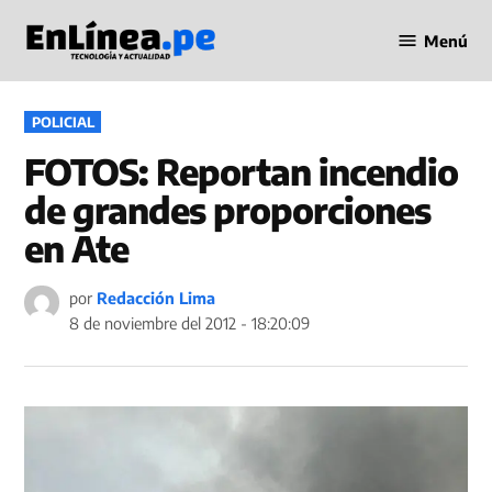
Saltar
Menú
al
Periodismo
contenido
en Línea
PUBLICADO
POLICIAL
EN
FOTOS: Reportan incendio
de grandes proporciones
en Ate
por
Redacción Lima
8 de noviembre del 2012 - 18:20:09