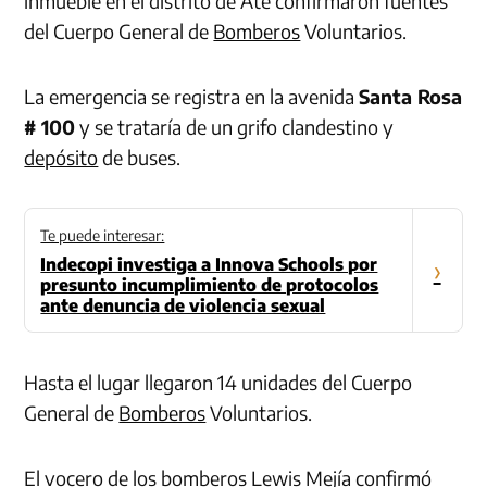
inmueble en el distrito de Ate confirmaron fuentes
del Cuerpo General de
Bomberos
Voluntarios.
La emergencia se registra en la avenida
Santa Rosa
# 100
y se trataría de un grifo clandestino y
depósito
de buses.
Te puede interesar:
Indecopi investiga a Innova Schools por
›
presunto incumplimiento de protocolos
ante denuncia de violencia sexual
Hasta el lugar llegaron 14 unidades del Cuerpo
General de
Bomberos
Voluntarios.
El vocero de los bomberos Lewis Mejía confirmó