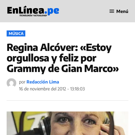
Saltar
Menú
al
Periodismo
contenido
en Línea
PUBLICADO
MÚSICA
EN
Regina Alcóver: «Estoy
orgullosa y feliz por
Grammy de Gian Marco»
por
Redacción Lima
16 de noviembre del 2012 - 13:18:03