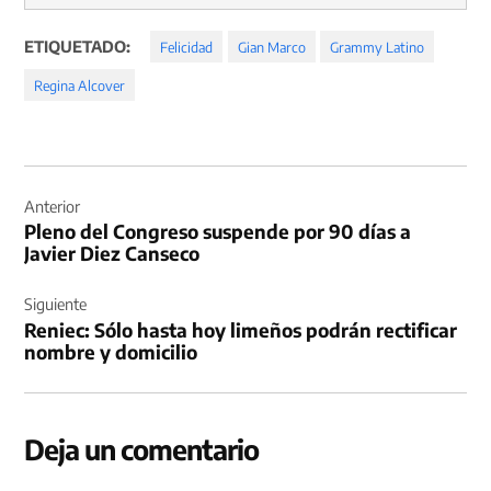
ETIQUETADO:
Felicidad
Gian Marco
Grammy Latino
Regina Alcover
Navegación
de
Anterior
Pleno del Congreso suspende por 90 días a
entradas
Javier Diez Canseco
Siguiente
Reniec: Sólo hasta hoy limeños podrán rectificar
nombre y domicilio
Deja un comentario