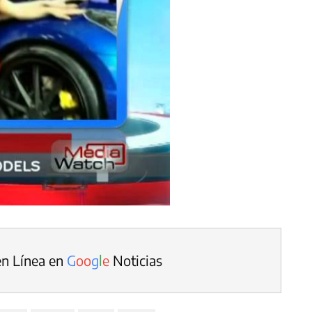
en Línea en
G
o
o
g
l
e
Noticias