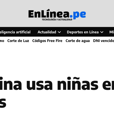
ligencia artificial
Actualidad
Deportes en Línea
Mi
Open
Open
smo
Corte de Luz
Códigos Free Fire
Corte de agua
DNI vencid
dropdown
dropdo
menu
menu
ina usa niñas e
s