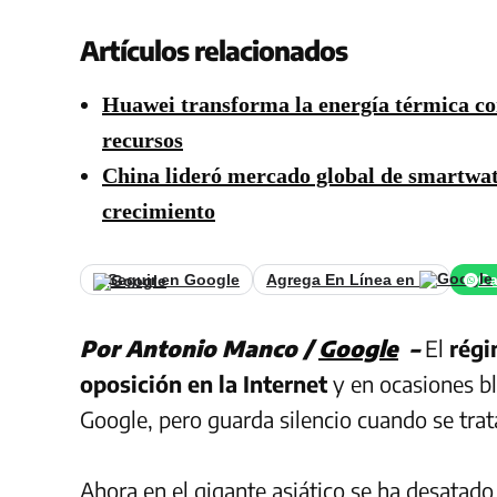
Artículos relacionados
Huawei transforma la energía térmica co
recursos
China lideró mercado global de smartwa
crecimiento
Seguir en Google
Agrega En Línea en
Ca
Por Antonio Manco /
Google
–
El
régi
oposición en la Internet
y en ocasiones b
Google, pero guarda silencio cuando se tra
Ahora en el gigante asiático se ha desatad