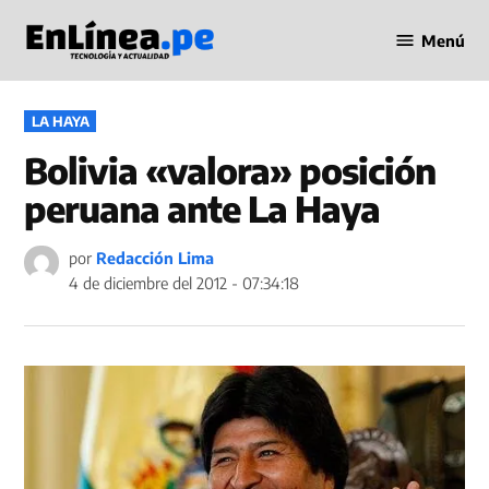
Saltar
Menú
al
Periodismo
contenido
en Línea
PUBLICADO
LA HAYA
EN
Bolivia «valora» posición
peruana ante La Haya
por
Redacción Lima
4 de diciembre del 2012 - 07:34:18