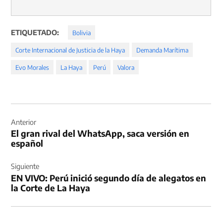
ETIQUETADO:
Bolivia
Corte Internacional de Justicia de la Haya
Demanda Marítima
Evo Morales
La Haya
Perú
Valora
Navegación
de
Anterior
El gran rival del WhatsApp, saca versión en
entradas
español
Siguiente
EN VIVO: Perú inició segundo día de alegatos en
la Corte de La Haya