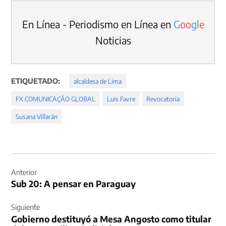
En Línea - Periodismo en Línea en
G
o
o
g
l
e
Noticias
ETIQUETADO:
alcaldesa de Lima
FX COMUNICAÇÃO GLOBAL
Luis Favre
Revocatoria
Susana Villarán
Navegación
de
Anterior
Sub 20: A pensar en Paraguay
entradas
Siguiente
Gobierno destituyó a Mesa Angosto como titular