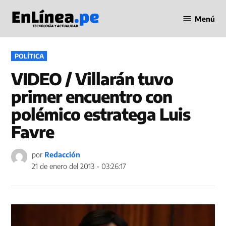
Saltar
Menú
al
Periodismo
contenido
en Línea
PUBLICADO
POLÍTICA
EN
VIDEO / Villarán tuvo
primer encuentro con
polémico estratega Luis
Favre
por
Redacción
21 de enero del 2013 - 03:26:17