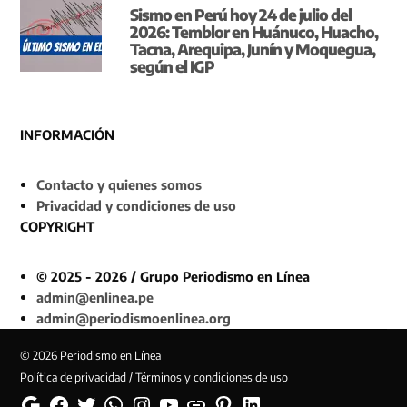
Sismo en Perú hoy 24 de julio del
2026: Temblor en Huánuco, Huacho,
Tacna, Arequipa, Junín y Moquegua,
según el IGP
INFORMACIÓN
Contacto y quienes somos
Privacidad y condiciones de uso
COPYRIGHT
© 2025 - 2026 / Grupo Periodismo en Línea
admin@enlinea.pe
admin@periodismoenlinea.org
© 2026 Periodismo en Línea
Política de privacidad / Términos y condiciones de uso
Google
Facebook
Twitter
Whatsapp
Instagram
YouTube
Web
Pinterest
Linkedin