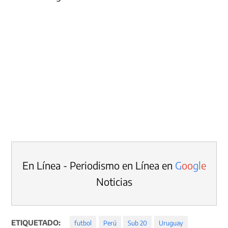
En Línea - Periodismo en Línea en
G
o
o
g
l
e
Noticias
ETIQUETADO:
futbol
Perú
Sub 20
Uruguay