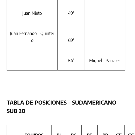
Juan Nieto
49′
Juan Fernando Quinter
o
69′
84′
Miguel Parrales
TABLA DE POSICIONES – SUDAMERICANO
SUB 20
EQUIPOS
PJ
PG
PE
PP
GF
GC