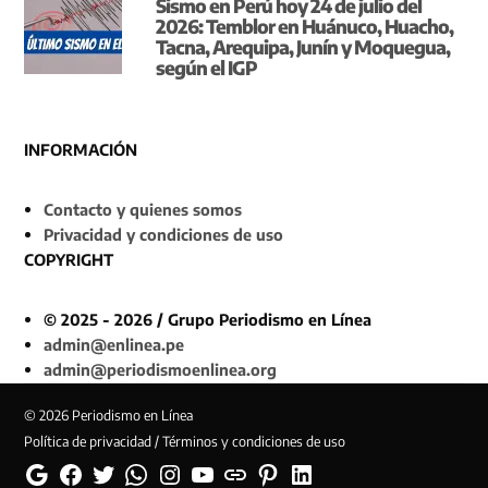
Sismo en Perú hoy 24 de julio del
2026: Temblor en Huánuco, Huacho,
Tacna, Arequipa, Junín y Moquegua,
según el IGP
INFORMACIÓN
Contacto y quienes somos
Privacidad y condiciones de uso
COPYRIGHT
© 2025 - 2026 / Grupo Periodismo en Línea
admin@enlinea.pe
admin@periodismoenlinea.org
© 2026 Periodismo en Línea
Política de privacidad / Términos y condiciones de uso
Google
Facebook
Twitter
Whatsapp
Instagram
YouTube
Web
Pinterest
Linkedin