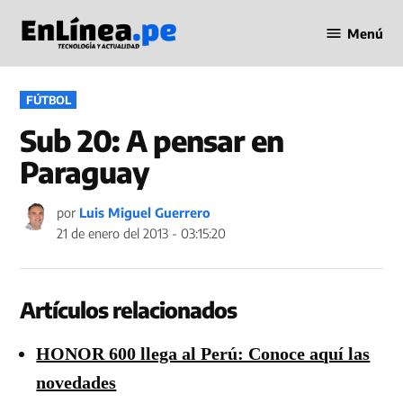
Saltar
Menú
al
Periodismo
contenido
en Línea
PUBLICADO
FÚTBOL
EN
Sub 20: A pensar en
Paraguay
por
Luis Miguel Guerrero
21 de enero del 2013 - 03:15:20
Artículos relacionados
HONOR 600 llega al Perú: Conoce aquí las
novedades