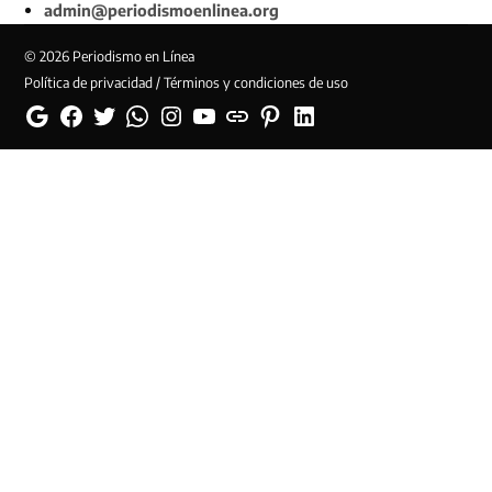
admin@periodismoenlinea.org
© 2026 Periodismo en Línea
Política de privacidad / Términos y condiciones de uso
Google
Facebook
Twitter
Whatsapp
Instagram
YouTube
Web
Pinterest
Linkedin