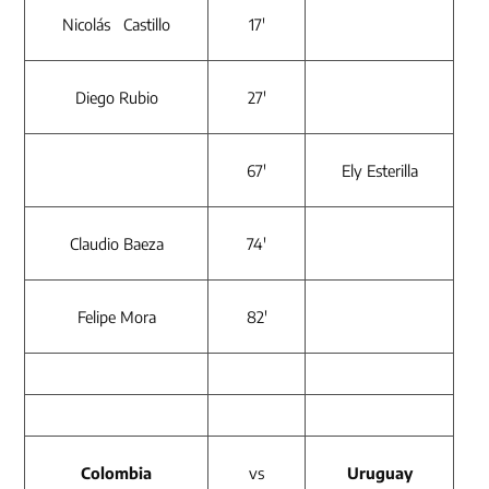
Nicolás Castillo
17′
Diego Rubio
27′
67′
Ely Esterilla
Claudio Baeza
74′
Felipe Mora
82′
Colombia
vs
Uruguay