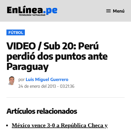
Saltar
Menú
al
Periodismo
contenido
en Línea
PUBLICADO
FÚTBOL
EN
VIDEO / Sub 20: Perú
perdió dos puntos ante
Paraguay
por
Luis Miguel Guerrero
24 de enero del 2013 - 03:21:36
Artículos relacionados
México vence 3-0 a República Checa y