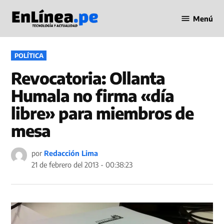
Saltar
Menú
al
Periodismo
contenido
en Línea
PUBLICADO
POLÍTICA
EN
Revocatoria: Ollanta
Humala no firma «día
libre» para miembros de
mesa
por
Redacción Lima
21 de febrero del 2013 - 00:38:23