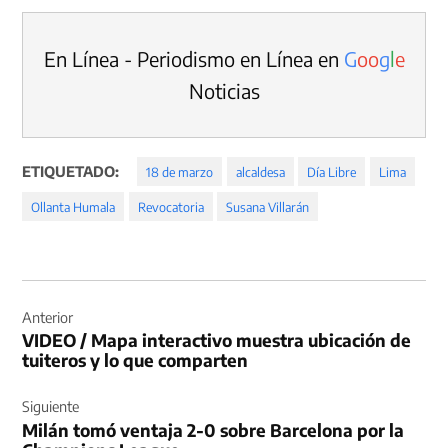
En Línea - Periodismo en Línea en
G
o
o
g
l
e
Noticias
ETIQUETADO:
18 de marzo
alcaldesa
Día Libre
Lima
Ollanta Humala
Revocatoria
Susana Villarán
Navegación
de
Anterior
VIDEO / Mapa interactivo muestra ubicación de
entradas
tuiteros y lo que comparten
Siguiente
Milán tomó ventaja 2-0 sobre Barcelona por la