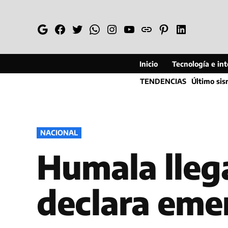
Saltar
al
Google
Facebook
Twitter
Whatsapp
Instagram
YouTube
Web
Pinterest
Linkedin
contenido
Inicio
Tecnología e inte
TENDENCIAS
Último si
PUBLICADO
NACIONAL
EN
Humala lleg
declara eme