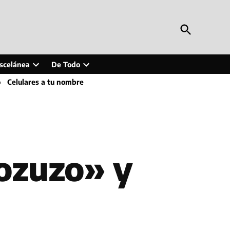
Open
Periodismo en Línea
Search
Inteligencia artificial, tecnología, tendencias,
actualidad y más
scelánea
De Todo
Open
Open
o
Celulares a tu nombre
wn
dropdown
dropdown
menu
menu
ozuzo» y
)