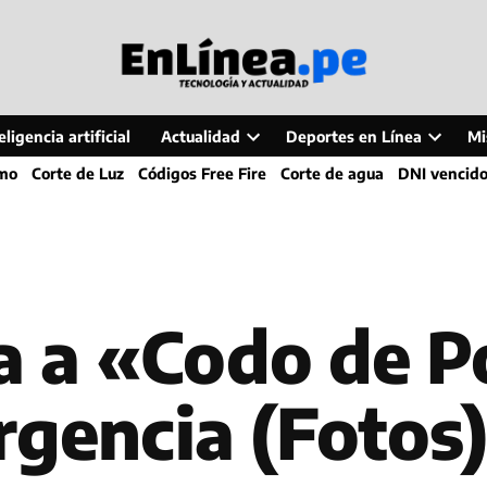
ligencia artificial
Actualidad
Deportes en Línea
Mi
Open
Open
smo
Corte de Luz
Códigos Free Fire
Corte de agua
DNI vencid
dropdown
dropdo
menu
menu
a a «Codo de P
rgencia (Fotos