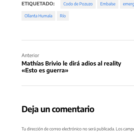
ETIQUETADO:
Codo de Pozuzo
Embalse
emerg
Ollanta Humala
Río
Navegación
de
Anterior
Mathías Brivio le dirá adios al reality
entradas
«Esto es guerra»
Deja un comentario
Tu dirección de correo electrónico no será publicada.
Los campo