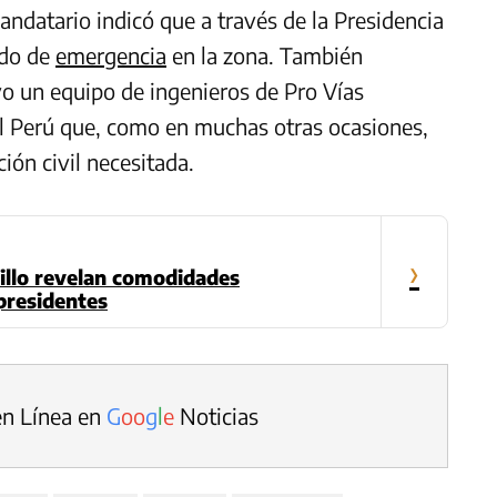
andatario indicó que a través de la Presidencia
ado de
emergencia
en la zona. También
yo un equipo de ingenieros de Pro Vías
del Perú que, como en muchas otras ocasiones,
ción civil necesitada.
›
illo revelan comodidades
presidentes
en Línea en
G
o
o
g
l
e
Noticias