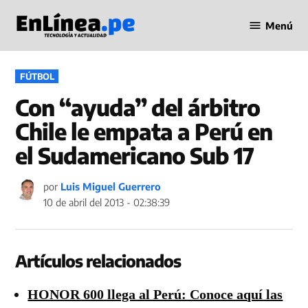
Saltar
Menú
al
Periodismo
contenido
en Línea
PUBLICADO
FÚTBOL
EN
Con “ayuda” del árbitro
Chile le empata a Perú en
el Sudamericano Sub 17
por
Luis Miguel Guerrero
10 de abril del 2013 - 02:38:39
Artículos relacionados
HONOR 600 llega al Perú: Conoce aquí las