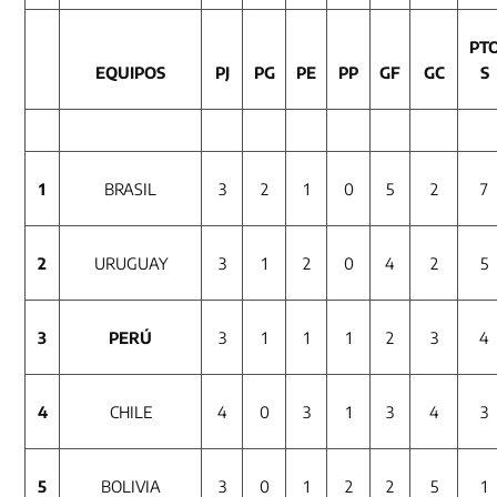
PT
EQUIPOS
PJ
PG
PE
PP
GF
GC
S
1
BRASIL
3
2
1
0
5
2
7
2
URUGUAY
3
1
2
0
4
2
5
3
PERÚ
3
1
1
1
2
3
4
4
CHILE
4
0
3
1
3
4
3
5
BOLIVIA
3
0
1
2
2
5
1