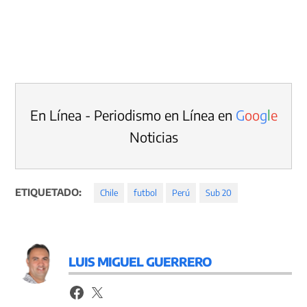
En Línea - Periodismo en Línea en
G
o
o
g
l
e
Noticias
ETIQUETADO:
Chile
futbol
Perú
Sub 20
LUIS MIGUEL GUERRERO