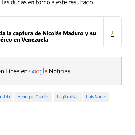
las dudas en torno a este resultado.
›
a la captura de Nicolás Maduro y su
aéreo en Venezuela
en Línea en
G
o
o
g
l
e
Noticias
Tudela
Henrique Capriles
Legitimidad
Luis Nunez