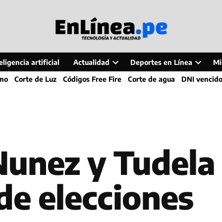
ligencia artificial
Actualidad
Deportes en Línea
Mi
Open
Open
smo
Corte de Luz
Códigos Free Fire
Corte de agua
DNI vencid
dropdown
dropdo
menu
menu
Nunez y Tudela
de elecciones