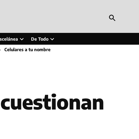
Open
Periodismo en Línea
Search
Inteligencia artificial, tecnología, tendencias,
actualidad y más
scelánea
De Todo
Open
Open
o
Celulares a tu nombre
wn
dropdown
dropdown
menu
menu
 cuestionan