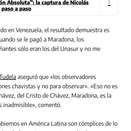
›
n Absoluta”: la captura de Nicolás
 paso a paso
ado en Venezuela, el resultado demuestra es
cuando se le pagó a Maradona, los
antes sólo eran los del Unasur y no me
 Tudela
aseguró que «los observadores
iones chavistas y no para observar». «Eso no es
Chávez, del Cristo de Chávez, Maradona, es la
es inadmisible», comentó.
biernos en América Latina son cómplices de lo