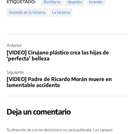
ETIQUETADO:
Bomberos
despidos
Incendio
Incendio en la Victoria
La Victoria
Navegación
de
Anterior
[VIDEO] Cirujano plástico crea las hijas de
entradas
‘perfecta’ belleza
Siguiente
[VIDEO] Padre de Ricardo Morán muere en
lamentable accidente
Deja un comentario
Tu dirección de correo electrónico no será publicada.
Los campos