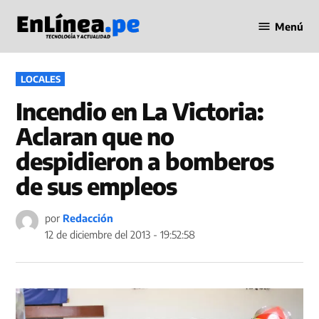
Saltar
Menú
al
Periodismo
contenido
en Línea
PUBLICADO
LOCALES
EN
Incendio en La Victoria:
Aclaran que no
despidieron a bomberos
de sus empleos
por
Redacción
12 de diciembre del 2013 - 19:52:58