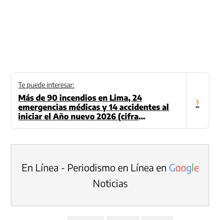
Te puede interesar:
Más de 90 incendios en Lima, 24
›
emergencias médicas y 14 accidentes al
iniciar el Año nuevo 2026 (cifra
actualizada)
En Línea - Periodismo en Línea en
G
o
o
g
l
e
Noticias