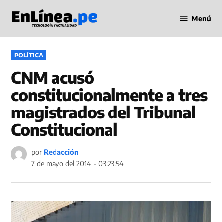
Saltar
Menú
al
Periodismo
contenido
en Línea
PUBLICADO
POLÍTICA
EN
CNM acusó
constitucionalmente a tres
magistrados del Tribunal
Constitucional
por
Redacción
7 de mayo del 2014 - 03:23:54