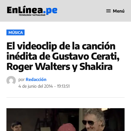
Saltar
Menú
al
Periodismo
contenido
en Línea
PUBLICADO
MÚSICA
EN
El videoclip de la canción
inédita de Gustavo Cerati,
Roger Walters y Shakira
por
Redacción
4 de junio del 2014 - 19:13:51