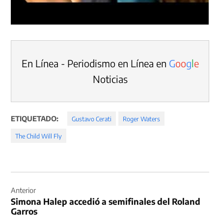
En Línea - Periodismo en Línea en
G
o
o
g
l
e
Noticias
ETIQUETADO:
Gustavo Cerati
Roger Waters
The Child Will Fly
Navegación
de
Anterior
Simona Halep accedió a semifinales del Roland
entradas
Garros