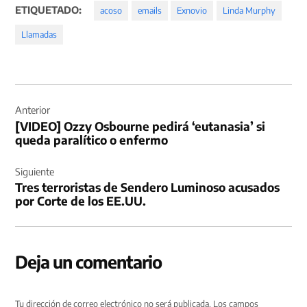
ETIQUETADO:
acoso
emails
Exnovio
Linda Murphy
Llamadas
Navegación
de
Anterior
[VIDEO] Ozzy Osbourne pedirá ‘eutanasia’ si
entradas
queda paralítico o enfermo
Siguiente
Tres terroristas de Sendero Luminoso acusados
por Corte de los EE.UU.
Deja un comentario
Tu dirección de correo electrónico no será publicada.
Los campos