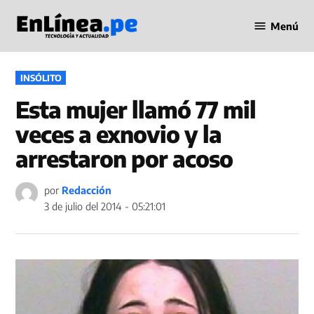
Saltar
Menú
al
Periodismo
contenido
en Línea
PUBLICADO
INSÓLITO
EN
Esta mujer llamó 77 mil
veces a exnovio y la
arrestaron por acoso
por
Redacción
3 de julio del 2014 - 05:21:01