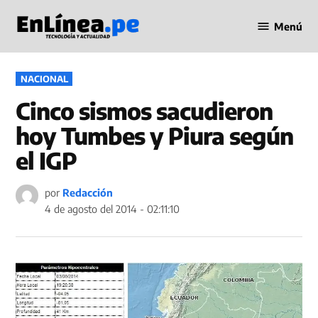
Saltar
Menú
al
Periodismo
contenido
en Línea
PUBLICADO
NACIONAL
EN
Cinco sismos sacudieron
hoy Tumbes y Piura según
el IGP
por
Redacción
4 de agosto del 2014 - 02:11:10