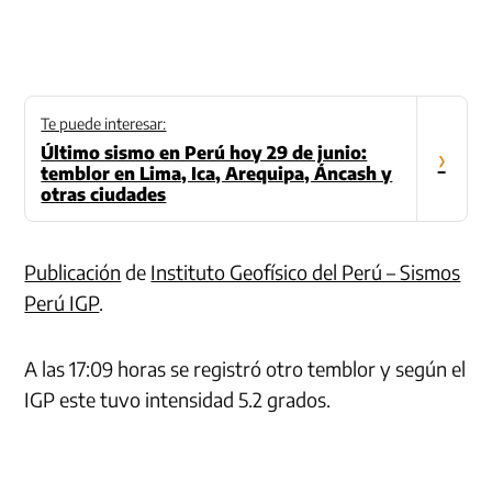
Te puede interesar:
Último sismo en Perú hoy 29 de junio:
›
temblor en Lima, Ica, Arequipa, Áncash y
otras ciudades
Publicación
de
Instituto Geofísico del Perú – Sismos
Perú IGP
.
A las 17:09 horas se registró otro temblor y según el
IGP este tuvo intensidad 5.2 grados.