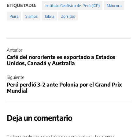
ETIQUETADO:
Instituto Geofísico del Perú (IGP)
Máncora
Piura
Sismos
Talara
Zorritos
Navegación
de
Anterior
Café del nororiente es exportado a Estados
entradas
Unidos, Canadá y Australia
Siguiente
Perú perdió 3-2 ante Polonia por el Grand Prix
Mundial
Deja un comentario
Tu dirección de correo electrónico no será publicada.
Los campos