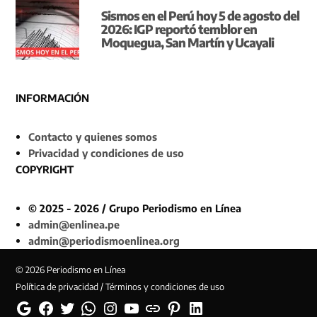
Sismos en el Perú hoy 5 de agosto del
2026: IGP reportó temblor en
Moquegua, San Martín y Ucayali
INFORMACIÓN
Contacto y quienes somos
Privacidad y condiciones de uso
COPYRIGHT
© 2025 - 2026 / Grupo Periodismo en Línea
admin@enlinea.pe
admin@periodismoenlinea.org
© 2026 Periodismo en Línea
Política de privacidad / Términos y condiciones de uso
Google
Facebook
Twitter
Whatsapp
Instagram
YouTube
Web
Pinterest
Linkedin