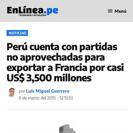
Saltar
Menú
al
Periodismo
contenido
en Línea
PUBLICADO
NOTICIAS
EN
Perú cuenta con partidas
no aprovechadas para
exportar a Francia por casi
US$ 3,500 millones
por
Luis Miguel Guerrero
6 de marzo del 2015 - 12:13:53