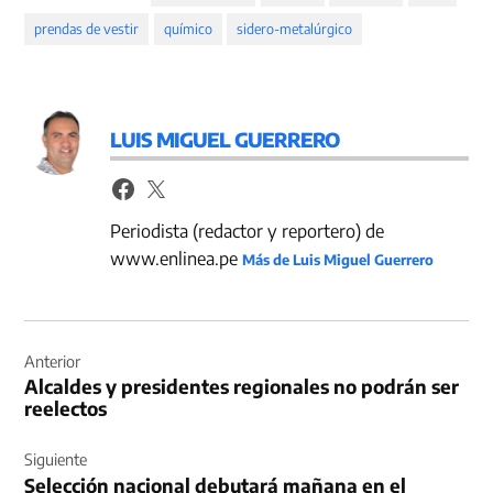
prendas de vestir
químico
sidero-metalúrgico
LUIS MIGUEL GUERRERO
Periodista (redactor y reportero) de
www.enlinea.pe
Más de Luis Miguel Guerrero
Navegación
de
Anterior
Alcaldes y presidentes regionales no podrán ser
entradas
reelectos
Siguiente
Selección nacional debutará mañana en el