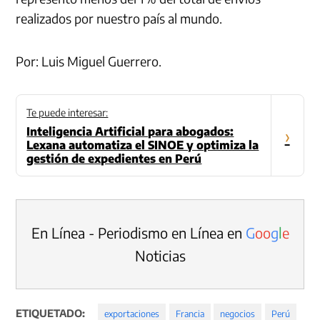
realizados por nuestro país al mundo.
Por: Luis Miguel Guerrero.
Te puede interesar:
Inteligencia Artificial para abogados:
›
Lexana automatiza el SINOE y optimiza la
gestión de expedientes en Perú
En Línea - Periodismo en Línea en
G
o
o
g
l
e
Noticias
ETIQUETADO:
exportaciones
Francia
negocios
Perú