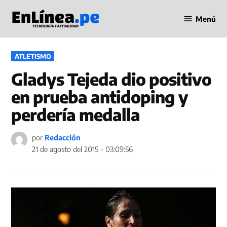
Saltar
Menú
al
Periodismo
contenido
en Línea
PUBLICADO
ATLETISMO
EN
Gladys Tejeda dio positivo
en prueba antidoping y
perdería medalla
por
Redacción
21 de agosto del 2015 - 03:09:56