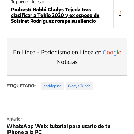
Te puede interesar:
Podcast: Habló Gladys Tejeda tras
›
clasificar a Tokio 2020 y ex esposo de
Solsiret Rodríguez rompe su silencio
En Línea - Periodismo en Línea en
G
o
o
g
l
e
Noticias
ETIQUETADO:
antidoping
Gladys Tejeda
Navegación
de
Anterior
WhatsApp Web: tutorial para usarlo de tu
entradas
iPhone a la PC