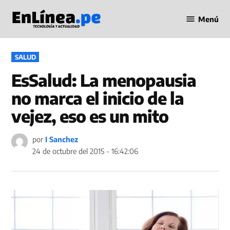
Saltar
Menú
al
Periodismo
contenido
en Línea
PUBLICADO
SALUD
EN
EsSalud: La menopausia
no marca el inicio de la
vejez, eso es un mito
por
I Sanchez
24 de octubre del 2015 - 16:42:06