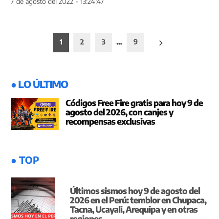
7 de agosto del 2022 - 13:24:47
Paginación
1
2
3
…
9
de
entradas
● LO ÚLTIMO
Códigos Free Fire gratis para hoy 9 de
agosto del 2026, con canjes y
recompensas exclusivas
● TOP
Últimos sismos hoy 9 de agosto del
2026 en el Perú: temblor en Chupaca,
Tacna, Ucayali, Arequipa y en otras
regiones