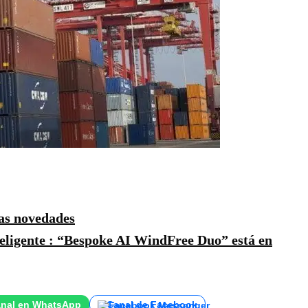
as novedades
teligente : “Bespoke AI WindFree Duo” está en
nal en WhatsApp
Canal de Facebook