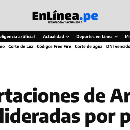
ligencia artificial
Actualidad
Deportes en Línea
Mi
Open
Open
smo
Corte de Luz
Códigos Free Fire
Corte de agua
DNI vencid
dropdown
dropdo
menu
menu
taciones de Ar
 lideradas por 