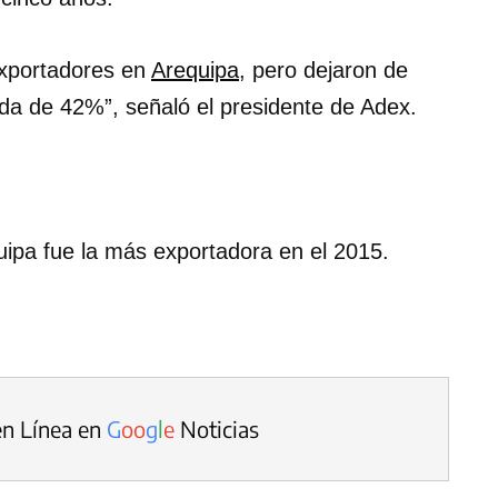
exportadores en
Arequipa
, pero dejaron de
ida de 42%”, señaló el presidente de Adex.
quipa fue la más exportadora en el 2015.
en Línea en
G
o
o
g
l
e
Noticias