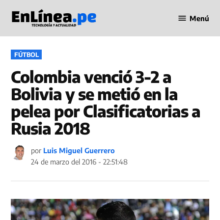
Saltar
Menú
al
Periodismo
contenido
en Línea
PUBLICADO
FÚTBOL
EN
Colombia venció 3-2 a
Bolivia y se metió en la
pelea por Clasificatorias a
Rusia 2018
por
Luis Miguel Guerrero
24 de marzo del 2016 - 22:51:48