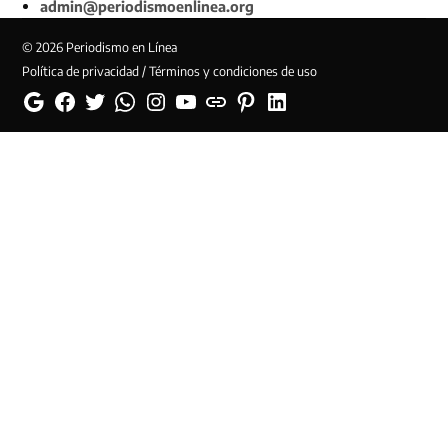
admin@periodismoenlinea.org
© 2026 Periodismo en Línea
Política de privacidad / Términos y condiciones de uso
Google
Facebook
Twitter
Whatsapp
Instagram
YouTube
Web
Pinterest
Linkedin