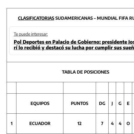
CLASIFICATORIAS
SUDAMERICANAS – MUNDIAL FIFA RU
Te puede interesar:
Pol Deportes en Palacio de Gobierno: presidente Jos
rí lo recibió y destacó su lucha por cumplir sus sue
TABLA DE POSICIONES
EQUIPOS
PUNTOS
DG
J
G
E
1
ECUA
DOR
12
7
4
4
O