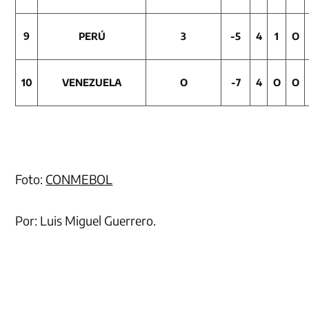
9
PERÚ
3
-5
4
1
O
10
VENEZUELA
O
-7
4
O
O
Foto:
CONMEBOL
Por: Luis Miguel Guerrero.